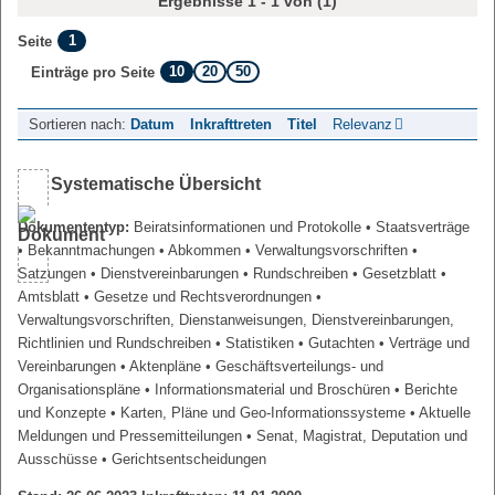
Ergebnisse 1 - 1 von (1)
1
Seite
10
20
50
Einträge pro Seite
Sortieren nach:
Datum
Inkrafttreten
Titel
Relevanz
Systematische Übersicht
Dokumententyp:
Beiratsinformationen und Protokolle
• Staatsverträge
• Bekanntmachungen
• Abkommen
• Verwaltungsvorschriften
•
Satzungen
• Dienstvereinbarungen
• Rundschreiben
• Gesetzblatt
•
Amtsblatt
• Gesetze und Rechtsverordnungen
•
Verwaltungsvorschriften, Dienstanweisungen, Dienstvereinbarungen,
Richtlinien und Rundschreiben
• Statistiken
• Gutachten
• Verträge und
Vereinbarungen
• Aktenpläne
• Geschäftsverteilungs- und
Organisationspläne
• Informationsmaterial und Broschüren
• Berichte
und Konzepte
• Karten, Pläne und Geo-Informationssysteme
• Aktuelle
Meldungen und Pressemitteilungen
• Senat, Magistrat, Deputation und
Ausschüsse
• Gerichtsentscheidungen