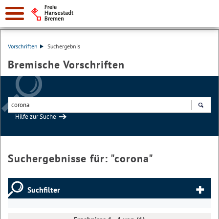
Vorschriften
Suchergebnis
Bremische Vorschriften
Hilfe zur Suche
Suchen
Suchergebnisse für: "
corona
"
Suchfilter