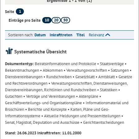
Ergebnisse 1 - 1 von (1)
1
Seite
10
20
50
Einträge pro Seite
Sortieren nach:
Datum
Inkrafttreten
Titel
Relevanz
Systematische Übersicht
Dokumententyp:
Beiratsinformationen und Protokolle
• Staatsverträge
•
Bekanntmachungen
• Abkommen
• Verwaltungsvorschriften
• Satzungen
•
Dienstvereinbarungen
• Rundschreiben
• Gesetzblatt
• Amtsblatt
• Gesetze
und Rechtsverordnungen
• Verwaltungsvorschriften, Dienstanweisungen,
Dienstvereinbarungen, Richtlinien und Rundschreiben
• Statistiken
•
Gutachten
• Verträge und Vereinbarungen
• Aktenpläne
•
Geschäftsverteilungs- und Organisationspläne
• Informationsmaterial und
Broschüren
• Berichte und Konzepte
• Karten, Pläne und Geo-
Informationssysteme
• Aktuelle Meldungen und Pressemitteilungen
•
Senat, Magistrat, Deputation und Ausschüsse
• Gerichtsentscheidungen
Stand: 26.06.2023 Inkrafttreten: 11.01.2000