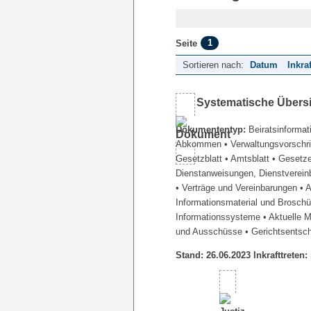
1
Seite
Sortieren nach:
Datum
Inkra
Systematische Übers
Dokumententyp:
Beiratsinformat
Abkommen
• Verwaltungsvorschr
Gesetzblatt
• Amtsblatt
• Gesetz
Dienstanweisungen, Dienstverein
• Verträge und Vereinbarungen
• 
Informationsmaterial und Brosch
Informationssysteme
• Aktuelle 
und Ausschüsse
• Gerichtsentsc
Stand: 26.06.2023 Inkrafttreten: