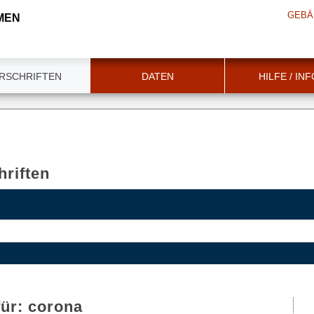
GEBÄ
MEN
RSCHRIFTEN
DATEN
HILFE / IN
riften
für:
corona