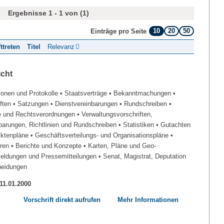
Ergebnisse 1 - 1 von (1)
10
20
50
Einträge pro Seite
fttreten
Titel
Relevanz
icht
ionen und Protokolle
• Staatsverträge
• Bekanntmachungen
•
iften
• Satzungen
• Dienstvereinbarungen
• Rundschreiben
•
e und Rechtsverordnungen
• Verwaltungsvorschriften,
barungen, Richtlinien und Rundschreiben
• Statistiken
• Gutachten
Aktenpläne
• Geschäftsverteilungs- und Organisationspläne
•
üren
• Berichte und Konzepte
• Karten, Pläne und Geo-
Meldungen und Pressemitteilungen
• Senat, Magistrat, Deputation
heidungen
 11.01.2000
Vorschrift direkt aufrufen
Mehr Informationen