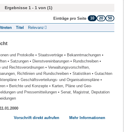
Ergebnisse 1 - 1 von (1)
10
20
50
Einträge pro Seite
fttreten
Titel
Relevanz
icht
ionen und Protokolle
• Staatsverträge
• Bekanntmachungen
•
iften
• Satzungen
• Dienstvereinbarungen
• Rundschreiben
•
e und Rechtsverordnungen
• Verwaltungsvorschriften,
barungen, Richtlinien und Rundschreiben
• Statistiken
• Gutachten
Aktenpläne
• Geschäftsverteilungs- und Organisationspläne
•
üren
• Berichte und Konzepte
• Karten, Pläne und Geo-
Meldungen und Pressemitteilungen
• Senat, Magistrat, Deputation
heidungen
 11.01.2000
Vorschrift direkt aufrufen
Mehr Informationen