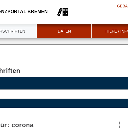
GEBÄ
ENZPORTAL BREMEN
RSCHRIFTEN
DATEN
HILFE / IN
riften
für:
corona