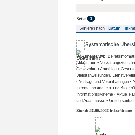
1
Seite
Sortieren nach:
Datum
Inkra
Systematische Übers
Dokumententyp:
Beiratsinformat
Abkommen
• Verwaltungsvorschr
Gesetzblatt
• Amtsblatt
• Gesetz
Dienstanweisungen, Dienstverein
• Verträge und Vereinbarungen
• 
Informationsmaterial und Brosch
Informationssysteme
• Aktuelle 
und Ausschüsse
• Gerichtsentsc
Stand: 26.06.2023 Inkrafttreten: