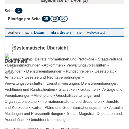
Ergebnisse 1 - 1 von (1)
1
Seite
10
20
50
Einträge pro Seite
Sortieren nach:
Datum
Inkrafttreten
Titel
Relevanz
Systematische Übersicht
Dokumententyp:
Beiratsinformationen und Protokolle
• Staatsverträge
• Bekanntmachungen
• Abkommen
• Verwaltungsvorschriften
•
Satzungen
• Dienstvereinbarungen
• Rundschreiben
• Gesetzblatt
•
Amtsblatt
• Gesetze und Rechtsverordnungen
•
Verwaltungsvorschriften, Dienstanweisungen, Dienstvereinbarungen,
Richtlinien und Rundschreiben
• Statistiken
• Gutachten
• Verträge und
Vereinbarungen
• Aktenpläne
• Geschäftsverteilungs- und
Organisationspläne
• Informationsmaterial und Broschüren
• Berichte
und Konzepte
• Karten, Pläne und Geo-Informationssysteme
• Aktuelle
Meldungen und Pressemitteilungen
• Senat, Magistrat, Deputation und
Ausschüsse
• Gerichtsentscheidungen