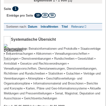
Ergebnisse 1 - 1 von (1)
1
Seite
10
20
50
Einträge pro Seite
Sortieren nach:
Datum
Inkrafttreten
Titel
Relevanz
Systematische Übersicht
Dokumententyp:
Beiratsinformationen und Protokolle
• Staatsverträge
• Bekanntmachungen
• Abkommen
• Verwaltungsvorschriften
•
Satzungen
• Dienstvereinbarungen
• Rundschreiben
• Gesetzblatt
•
Amtsblatt
• Gesetze und Rechtsverordnungen
•
Verwaltungsvorschriften, Dienstanweisungen, Dienstvereinbarungen,
Richtlinien und Rundschreiben
• Statistiken
• Gutachten
• Verträge und
Vereinbarungen
• Aktenpläne
• Geschäftsverteilungs- und
Organisationspläne
• Informationsmaterial und Broschüren
• Berichte
und Konzepte
• Karten, Pläne und Geo-Informationssysteme
• Aktuelle
Meldungen und Pressemitteilungen
• Senat, Magistrat, Deputation und
Ausschüsse
• Gerichtsentscheidungen