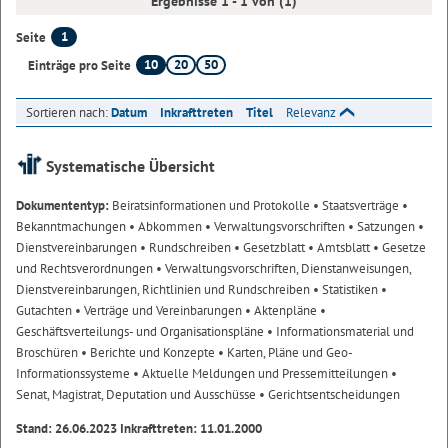
Ergebnisse 1 - 1 von (1)
1
Seite
10
20
50
Einträge pro Seite
Sortieren nach:
Datum
Inkrafttreten
Titel
Relevanz
Systematische Übersicht
Dokumententyp:
Beiratsinformationen und Protokolle
• Staatsverträge
•
Bekanntmachungen
• Abkommen
• Verwaltungsvorschriften
• Satzungen
•
Dienstvereinbarungen
• Rundschreiben
• Gesetzblatt
• Amtsblatt
• Gesetze
und Rechtsverordnungen
• Verwaltungsvorschriften, Dienstanweisungen,
Dienstvereinbarungen, Richtlinien und Rundschreiben
• Statistiken
•
Gutachten
• Verträge und Vereinbarungen
• Aktenpläne
•
Geschäftsverteilungs- und Organisationspläne
• Informationsmaterial und
Broschüren
• Berichte und Konzepte
• Karten, Pläne und Geo-
Informationssysteme
• Aktuelle Meldungen und Pressemitteilungen
•
Senat, Magistrat, Deputation und Ausschüsse
• Gerichtsentscheidungen
Stand: 26.06.2023 Inkrafttreten: 11.01.2000