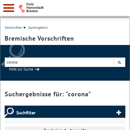
Vorschriften
Suchergebnis
Bremische Vorschriften
Hilfe zur Suche
Suchen
Suchergebnisse für: "
corona
"
Suchfilter