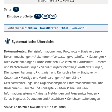
Ergebnisse 1 - 1 von (1)
1
Seite
10
20
50
Einträge pro Seite
Sortieren nach:
Datum
Inkrafttreten
Titel
Relevanz
Systematische Übersicht
Dokumententyp:
Beiratsinformationen und Protokolle
• Staatsverträge
•
Bekanntmachungen
• Abkommen
• Verwaltungsvorschriften
• Satzungen
•
Dienstvereinbarungen
• Rundschreiben
• Gesetzblatt
• Amtsblatt
• Gesetze
und Rechtsverordnungen
• Verwaltungsvorschriften, Dienstanweisungen,
Dienstvereinbarungen, Richtlinien und Rundschreiben
• Statistiken
•
Gutachten
• Verträge und Vereinbarungen
• Aktenpläne
•
Geschäftsverteilungs- und Organisationspläne
• Informationsmaterial und
Broschüren
• Berichte und Konzepte
• Karten, Pläne und Geo-
Informationssysteme
• Aktuelle Meldungen und Pressemitteilungen
•
Senat, Magistrat, Deputation und Ausschüsse
• Gerichtsentscheidungen
Stand: 26.06.2023 Inkrafttreten: 11.01.2000