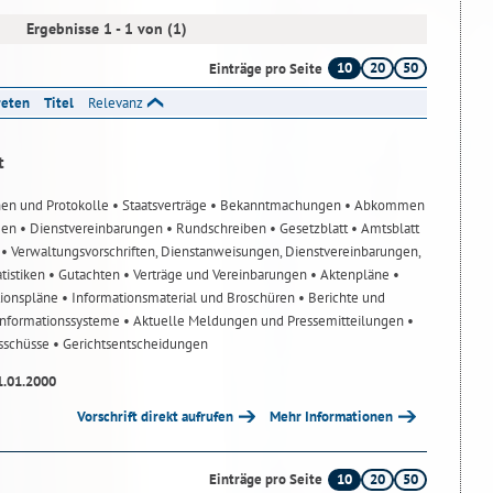
Ergebnisse 1 - 1 von (1)
10
20
50
Einträge pro Seite
reten
Titel
Relevanz
t
nen und Protokolle
• Staatsverträge
• Bekanntmachungen
• Abkommen
gen
• Dienstvereinbarungen
• Rundschreiben
• Gesetzblatt
• Amtsblatt
n
• Verwaltungsvorschriften, Dienstanweisungen, Dienstvereinbarungen,
atistiken
• Gutachten
• Verträge und Vereinbarungen
• Aktenpläne
•
tionspläne
• Informationsmaterial und Broschüren
• Berichte und
-Informationssysteme
• Aktuelle Meldungen und Pressemitteilungen
•
usschüsse
• Gerichtsentscheidungen
1.01.2000
Vorschrift direkt aufrufen
Mehr Informationen
10
20
50
Einträge pro Seite