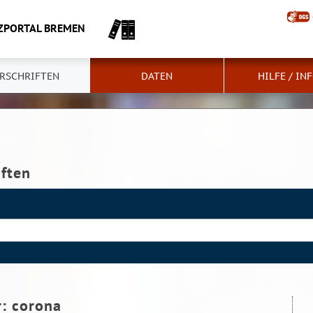
ZPORTAL BREMEN
RSCHRIFTEN
DATEN
HILFE / IN
iften
r:
corona