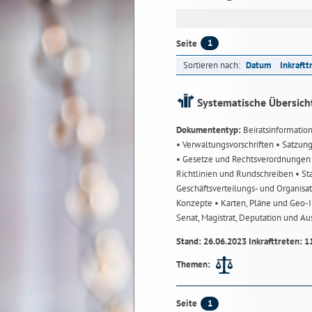
1
Seite
Sortieren nach:
Datum
Inkraftt
Systematische Übersich
Dokumententyp:
Beiratsinformatio
• Verwaltungsvorschriften
• Satzun
• Gesetze und Rechtsverordnunge
Richtlinien und Rundschreiben
• St
Geschäftsverteilungs- und Organisa
Konzepte
• Karten, Pläne und Geo
Senat, Magistrat, Deputation und A
Stand: 26.06.2023 Inkrafttreten: 1
Themen:
1
Seite