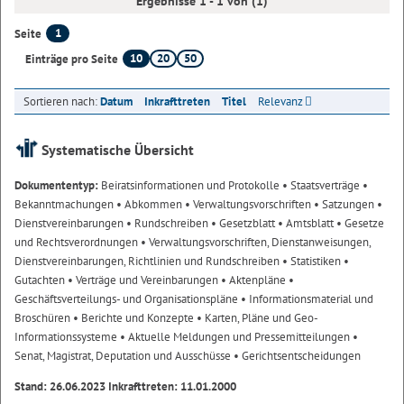
Ergebnisse 1 - 1 von (1)
1
Seite
10
20
50
Einträge pro Seite
Sortieren nach:
Datum
Inkrafttreten
Titel
Relevanz
Systematische Übersicht
Dokumententyp:
Beiratsinformationen und Protokolle
• Staatsverträge
•
Bekanntmachungen
• Abkommen
• Verwaltungsvorschriften
• Satzungen
•
Dienstvereinbarungen
• Rundschreiben
• Gesetzblatt
• Amtsblatt
• Gesetze
und Rechtsverordnungen
• Verwaltungsvorschriften, Dienstanweisungen,
Dienstvereinbarungen, Richtlinien und Rundschreiben
• Statistiken
•
Gutachten
• Verträge und Vereinbarungen
• Aktenpläne
•
Geschäftsverteilungs- und Organisationspläne
• Informationsmaterial und
Broschüren
• Berichte und Konzepte
• Karten, Pläne und Geo-
Informationssysteme
• Aktuelle Meldungen und Pressemitteilungen
•
Senat, Magistrat, Deputation und Ausschüsse
• Gerichtsentscheidungen
Stand: 26.06.2023 Inkrafttreten: 11.01.2000