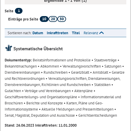
Ergebnisse 1 - 1 von (1)
1
Seite
10
20
50
Einträge pro Seite
Sortieren nach:
Datum
Inkrafttreten
Titel
Relevanz
Systematische Übersicht
Dokumententyp:
Beiratsinformationen und Protokolle
• Staatsverträge
•
Bekanntmachungen
• Abkommen
• Verwaltungsvorschriften
• Satzungen
•
Dienstvereinbarungen
• Rundschreiben
• Gesetzblatt
• Amtsblatt
• Gesetze
und Rechtsverordnungen
• Verwaltungsvorschriften, Dienstanweisungen,
Dienstvereinbarungen, Richtlinien und Rundschreiben
• Statistiken
•
Gutachten
• Verträge und Vereinbarungen
• Aktenpläne
•
Geschäftsverteilungs- und Organisationspläne
• Informationsmaterial und
Broschüren
• Berichte und Konzepte
• Karten, Pläne und Geo-
Informationssysteme
• Aktuelle Meldungen und Pressemitteilungen
•
Senat, Magistrat, Deputation und Ausschüsse
• Gerichtsentscheidungen
Stand: 26.06.2023 Inkrafttreten: 11.01.2000