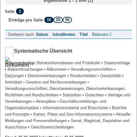
Ergebnisse 1 - 1 von (1)
1
Seite
10
20
50
Einträge pro Seite
Sortieren nach:
Datum
Inkrafttreten
Titel
Relevanz
Systematische Übersicht
Dokumententyp:
Beiratsinformationen und Protokolle
• Staatsverträge
• Bekanntmachungen
• Abkommen
• Verwaltungsvorschriften
•
Satzungen
• Dienstvereinbarungen
• Rundschreiben
• Gesetzblatt
•
Amtsblatt
• Gesetze und Rechtsverordnungen
•
Verwaltungsvorschriften, Dienstanweisungen, Dienstvereinbarungen,
Richtlinien und Rundschreiben
• Statistiken
• Gutachten
• Verträge und
Vereinbarungen
• Aktenpläne
• Geschäftsverteilungs- und
Organisationspläne
• Informationsmaterial und Broschüren
• Berichte
und Konzepte
• Karten, Pläne und Geo-Informationssysteme
• Aktuelle
Meldungen und Pressemitteilungen
• Senat, Magistrat, Deputation und
Ausschüsse
• Gerichtsentscheidungen