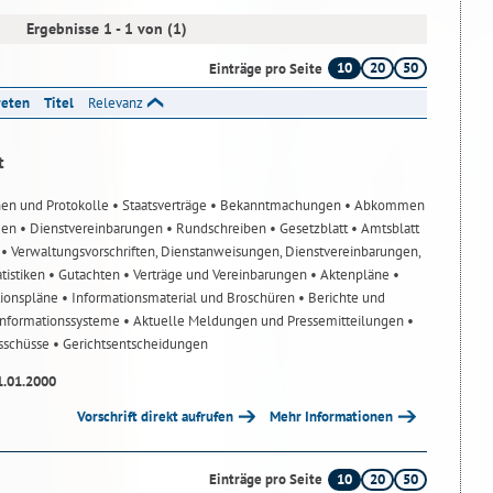
Ergebnisse 1 - 1 von (1)
10
20
50
Einträge pro Seite
reten
Titel
Relevanz
t
nen und Protokolle
• Staatsverträge
• Bekanntmachungen
• Abkommen
gen
• Dienstvereinbarungen
• Rundschreiben
• Gesetzblatt
• Amtsblatt
n
• Verwaltungsvorschriften, Dienstanweisungen, Dienstvereinbarungen,
atistiken
• Gutachten
• Verträge und Vereinbarungen
• Aktenpläne
•
tionspläne
• Informationsmaterial und Broschüren
• Berichte und
-Informationssysteme
• Aktuelle Meldungen und Pressemitteilungen
•
usschüsse
• Gerichtsentscheidungen
1.01.2000
Vorschrift direkt aufrufen
Mehr Informationen
10
20
50
Einträge pro Seite