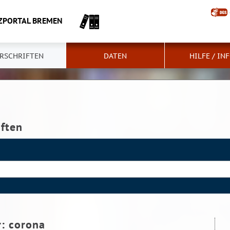
ZPORTAL BREMEN
RSCHRIFTEN
DATEN
HILFE / IN
iften
r:
corona