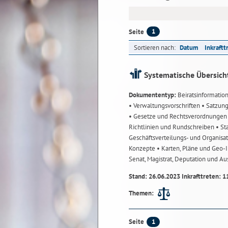
1
Seite
Sortieren nach:
Datum
Inkraftt
Systematische Übersich
Dokumententyp:
Beiratsinformatio
• Verwaltungsvorschriften
• Satzun
• Gesetze und Rechtsverordnunge
Richtlinien und Rundschreiben
• St
Geschäftsverteilungs- und Organisa
Konzepte
• Karten, Pläne und Geo
Senat, Magistrat, Deputation und A
Stand: 26.06.2023 Inkrafttreten: 1
Themen:
1
Seite