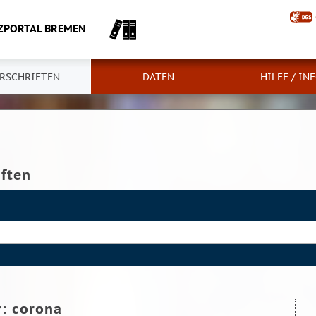
ZPORTAL BREMEN
RSCHRIFTEN
DATEN
HILFE / IN
iften
r:
corona