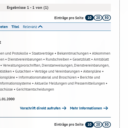
Ergebnisse 1 - 1 von (1)
10
20
50
Einträge pro Seite
reten
Titel
Relevanz
t
nen und Protokolle
• Staatsverträge
• Bekanntmachungen
• Abkommen
gen
• Dienstvereinbarungen
• Rundschreiben
• Gesetzblatt
• Amtsblatt
n
• Verwaltungsvorschriften, Dienstanweisungen, Dienstvereinbarungen,
atistiken
• Gutachten
• Verträge und Vereinbarungen
• Aktenpläne
•
tionspläne
• Informationsmaterial und Broschüren
• Berichte und
-Informationssysteme
• Aktuelle Meldungen und Pressemitteilungen
•
usschüsse
• Gerichtsentscheidungen
1.01.2000
Vorschrift direkt aufrufen
Mehr Informationen
10
20
50
Einträge pro Seite