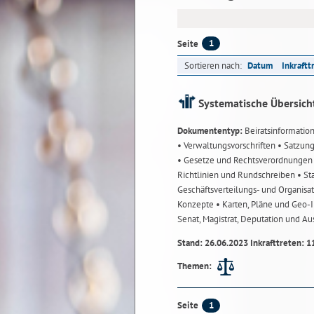
1
Seite
Sortieren nach:
Datum
Inkraftt
Systematische Übersich
Dokumententyp:
Beiratsinformatio
• Verwaltungsvorschriften
• Satzun
• Gesetze und Rechtsverordnunge
Richtlinien und Rundschreiben
• St
Geschäftsverteilungs- und Organisa
Konzepte
• Karten, Pläne und Geo
Senat, Magistrat, Deputation und A
Stand: 26.06.2023 Inkrafttreten: 1
Themen:
1
Seite