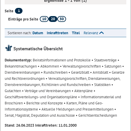
Ergebnisse 1 - 1 von (1)
1
Seite
10
20
50
Einträge pro Seite
Sortieren nach:
Datum
Inkrafttreten
Titel
Relevanz
Systematische Übersicht
Dokumententyp:
Beiratsinformationen und Protokolle
• Staatsverträge
•
Bekanntmachungen
• Abkommen
• Verwaltungsvorschriften
• Satzungen
•
Dienstvereinbarungen
• Rundschreiben
• Gesetzblatt
• Amtsblatt
• Gesetze
und Rechtsverordnungen
• Verwaltungsvorschriften, Dienstanweisungen,
Dienstvereinbarungen, Richtlinien und Rundschreiben
• Statistiken
•
Gutachten
• Verträge und Vereinbarungen
• Aktenpläne
•
Geschäftsverteilungs- und Organisationspläne
• Informationsmaterial und
Broschüren
• Berichte und Konzepte
• Karten, Pläne und Geo-
Informationssysteme
• Aktuelle Meldungen und Pressemitteilungen
•
Senat, Magistrat, Deputation und Ausschüsse
• Gerichtsentscheidungen
Stand: 26.06.2023 Inkrafttreten: 11.01.2000