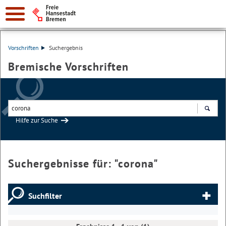
Vorschriften
Suchergebnis
Bremische Vorschriften
Hilfe zur Suche
Suchen
Suchergebnisse für: "
corona
"
Suchfilter