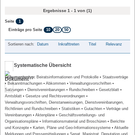
Ergebnisse 1 - 1 von (1)
1
Seite
10
20
50
Einträge pro Seite
Sortieren nach:
Datum
Inkrafttreten
Titel
Relevanz
Systematische Übersicht
Dokumententyp:
Beiratsinformationen und Protokolle
• Staatsverträge
• Bekanntmachungen
• Abkommen
• Verwaltungsvorschriften
•
Satzungen
• Dienstvereinbarungen
• Rundschreiben
• Gesetzblatt
•
Amtsblatt
• Gesetze und Rechtsverordnungen
•
Verwaltungsvorschriften, Dienstanweisungen, Dienstvereinbarungen,
Richtlinien und Rundschreiben
• Statistiken
• Gutachten
• Verträge und
Vereinbarungen
• Aktenpläne
• Geschäftsverteilungs- und
Organisationspläne
• Informationsmaterial und Broschüren
• Berichte
und Konzepte
• Karten, Pläne und Geo-Informationssysteme
• Aktuelle
Meldungen und Pressemitteilungen
• Senat, Magistrat, Deputation und