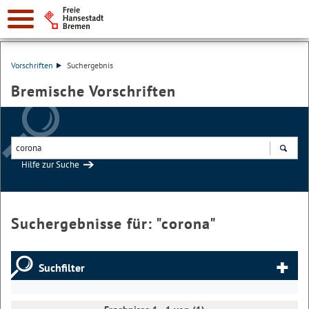
Vorschriften
Suchergebnis
Bremische Vorschriften
Hilfe zur Suche
Suchen
Suchergebnisse für: "
corona
"
Suchfilter