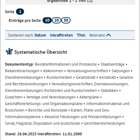
Ergebnisse 1 - 1 von (1)
1
Seite
10
20
50
Einträge pro Seite
Sortieren nach:
Datum
Inkrafttreten
Titel
Relevanz
Systematische Übersicht
Dokumententyp:
Beiratsinformationen und Protokolle
• Staatsverträge
•
Bekanntmachungen
• Abkommen
• Verwaltungsvorschriften
• Satzungen
•
Dienstvereinbarungen
• Rundschreiben
• Gesetzblatt
• Amtsblatt
• Gesetze
und Rechtsverordnungen
• Verwaltungsvorschriften, Dienstanweisungen,
Dienstvereinbarungen, Richtlinien und Rundschreiben
• Statistiken
•
Gutachten
• Verträge und Vereinbarungen
• Aktenpläne
•
Geschäftsverteilungs- und Organisationspläne
• Informationsmaterial und
Broschüren
• Berichte und Konzepte
• Karten, Pläne und Geo-
Informationssysteme
• Aktuelle Meldungen und Pressemitteilungen
•
Senat, Magistrat, Deputation und Ausschüsse
• Gerichtsentscheidungen
Stand: 26.06.2023 Inkrafttreten: 11.01.2000