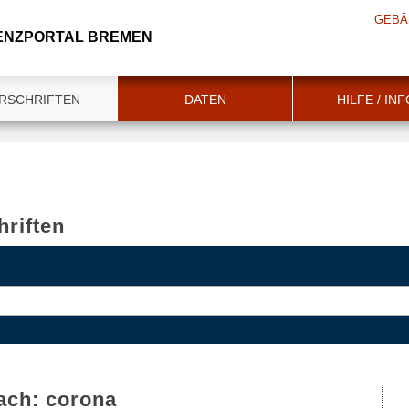
GEBÄ
ENZPORTAL BREMEN
RSCHRIFTEN
DATEN
HILFE / IN
riften
ach:
corona