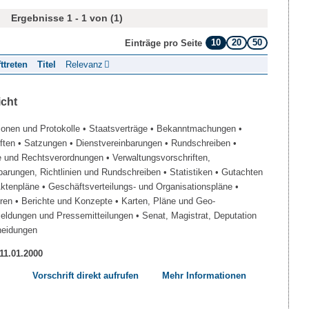
Ergebnisse 1 - 1 von (1)
10
20
50
Einträge pro Seite
fttreten
Titel
Relevanz
icht
ionen und Protokolle
• Staatsverträge
• Bekanntmachungen
•
iften
• Satzungen
• Dienstvereinbarungen
• Rundschreiben
•
e und Rechtsverordnungen
• Verwaltungsvorschriften,
barungen, Richtlinien und Rundschreiben
• Statistiken
• Gutachten
Aktenpläne
• Geschäftsverteilungs- und Organisationspläne
•
üren
• Berichte und Konzepte
• Karten, Pläne und Geo-
Meldungen und Pressemitteilungen
• Senat, Magistrat, Deputation
heidungen
 11.01.2000
Vorschrift direkt aufrufen
Mehr Informationen