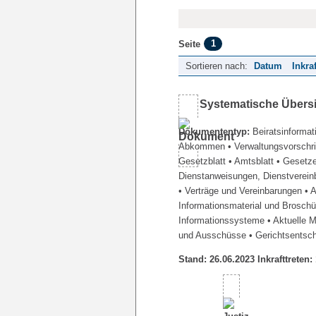
1
Seite
Sortieren nach:
Datum
Inkra
Systematische Übers
Dokumententyp:
Beiratsinformat
Abkommen
• Verwaltungsvorschr
Gesetzblatt
• Amtsblatt
• Gesetz
Dienstanweisungen, Dienstverein
• Verträge und Vereinbarungen
• 
Informationsmaterial und Brosch
Informationssysteme
• Aktuelle 
und Ausschüsse
• Gerichtsentsc
Stand: 26.06.2023 Inkrafttreten: