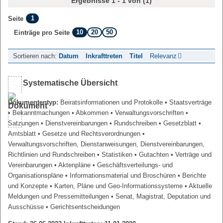
Ergebnisse 1 - 1 von (1)
1
Seite
10
20
50
Einträge pro Seite
Sortieren nach:
Datum
Inkrafttreten
Titel
Relevanz
Systematische Übersicht
Dokumententyp:
Beiratsinformationen und Protokolle
• Staatsverträge
• Bekanntmachungen
• Abkommen
• Verwaltungsvorschriften
•
Satzungen
• Dienstvereinbarungen
• Rundschreiben
• Gesetzblatt
•
Amtsblatt
• Gesetze und Rechtsverordnungen
•
Verwaltungsvorschriften, Dienstanweisungen, Dienstvereinbarungen,
Richtlinien und Rundschreiben
• Statistiken
• Gutachten
• Verträge und
Vereinbarungen
• Aktenpläne
• Geschäftsverteilungs- und
Organisationspläne
• Informationsmaterial und Broschüren
• Berichte
und Konzepte
• Karten, Pläne und Geo-Informationssysteme
• Aktuelle
Meldungen und Pressemitteilungen
• Senat, Magistrat, Deputation und
Ausschüsse
• Gerichtsentscheidungen