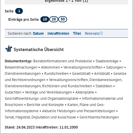
Ergebnisse 1 - 1 von (1)
1
Seite
10
20
50
Einträge pro Seite
Sortieren nach:
Datum
Inkrafttreten
Titel
Relevanz
Systematische Übersicht
Dokumententyp:
Beiratsinformationen und Protokolle
• Staatsverträge
•
Bekanntmachungen
• Abkommen
• Verwaltungsvorschriften
• Satzungen
•
Dienstvereinbarungen
• Rundschreiben
• Gesetzblatt
• Amtsblatt
• Gesetze
und Rechtsverordnungen
• Verwaltungsvorschriften, Dienstanweisungen,
Dienstvereinbarungen, Richtlinien und Rundschreiben
• Statistiken
•
Gutachten
• Verträge und Vereinbarungen
• Aktenpläne
•
Geschäftsverteilungs- und Organisationspläne
• Informationsmaterial und
Broschüren
• Berichte und Konzepte
• Karten, Pläne und Geo-
Informationssysteme
• Aktuelle Meldungen und Pressemitteilungen
•
Senat, Magistrat, Deputation und Ausschüsse
• Gerichtsentscheidungen
Stand: 26.06.2023 Inkrafttreten: 11.01.2000