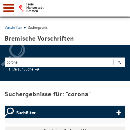
Vorschriften
Suchergebnis
Bremische Vorschriften
Hilfe zur Suche
Suchen
Suchergebnisse für: "
corona
"
Suchfilter