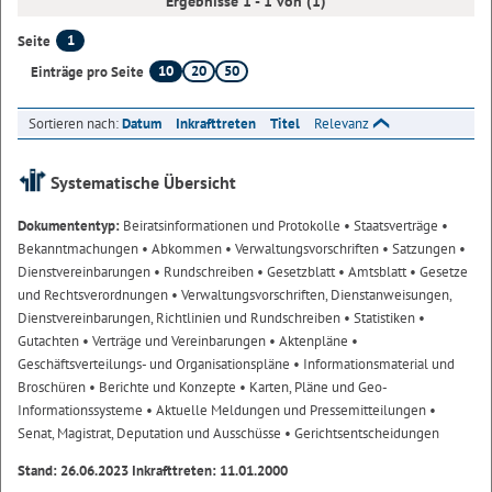
Ergebnisse 1 - 1 von (1)
1
Seite
10
20
50
Einträge pro Seite
Sortieren nach:
Datum
Inkrafttreten
Titel
Relevanz
Systematische Übersicht
Dokumententyp:
Beiratsinformationen und Protokolle
• Staatsverträge
•
Bekanntmachungen
• Abkommen
• Verwaltungsvorschriften
• Satzungen
•
Dienstvereinbarungen
• Rundschreiben
• Gesetzblatt
• Amtsblatt
• Gesetze
und Rechtsverordnungen
• Verwaltungsvorschriften, Dienstanweisungen,
Dienstvereinbarungen, Richtlinien und Rundschreiben
• Statistiken
•
Gutachten
• Verträge und Vereinbarungen
• Aktenpläne
•
Geschäftsverteilungs- und Organisationspläne
• Informationsmaterial und
Broschüren
• Berichte und Konzepte
• Karten, Pläne und Geo-
Informationssysteme
• Aktuelle Meldungen und Pressemitteilungen
•
Senat, Magistrat, Deputation und Ausschüsse
• Gerichtsentscheidungen
Stand: 26.06.2023 Inkrafttreten: 11.01.2000