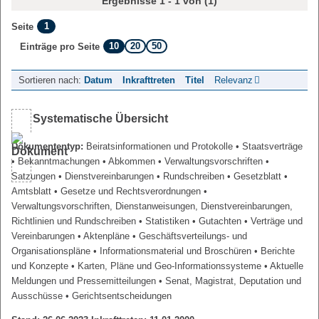
Ergebnisse 1 - 1 von (1)
1
Seite
10
20
50
Einträge pro Seite
Sortieren nach:
Datum
Inkrafttreten
Titel
Relevanz
Systematische Übersicht
Dokumententyp:
Beiratsinformationen und Protokolle
• Staatsverträge
• Bekanntmachungen
• Abkommen
• Verwaltungsvorschriften
•
Satzungen
• Dienstvereinbarungen
• Rundschreiben
• Gesetzblatt
•
Amtsblatt
• Gesetze und Rechtsverordnungen
•
Verwaltungsvorschriften, Dienstanweisungen, Dienstvereinbarungen,
Richtlinien und Rundschreiben
• Statistiken
• Gutachten
• Verträge und
Vereinbarungen
• Aktenpläne
• Geschäftsverteilungs- und
Organisationspläne
• Informationsmaterial und Broschüren
• Berichte
und Konzepte
• Karten, Pläne und Geo-Informationssysteme
• Aktuelle
Meldungen und Pressemitteilungen
• Senat, Magistrat, Deputation und
Ausschüsse
• Gerichtsentscheidungen