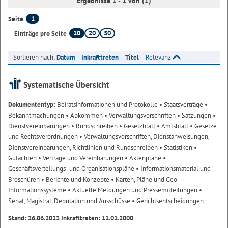
Ergebnisse 1 - 1 von (1)
1
Seite
10
20
50
Einträge pro Seite
Sortieren nach:
Datum
Inkrafttreten
Titel
Relevanz
Systematische Übersicht
Dokumententyp:
Beiratsinformationen und Protokolle
• Staatsverträge
•
Bekanntmachungen
• Abkommen
• Verwaltungsvorschriften
• Satzungen
•
Dienstvereinbarungen
• Rundschreiben
• Gesetzblatt
• Amtsblatt
• Gesetze
und Rechtsverordnungen
• Verwaltungsvorschriften, Dienstanweisungen,
Dienstvereinbarungen, Richtlinien und Rundschreiben
• Statistiken
•
Gutachten
• Verträge und Vereinbarungen
• Aktenpläne
•
Geschäftsverteilungs- und Organisationspläne
• Informationsmaterial und
Broschüren
• Berichte und Konzepte
• Karten, Pläne und Geo-
Informationssysteme
• Aktuelle Meldungen und Pressemitteilungen
•
Senat, Magistrat, Deputation und Ausschüsse
• Gerichtsentscheidungen
Stand: 26.06.2023 Inkrafttreten: 11.01.2000