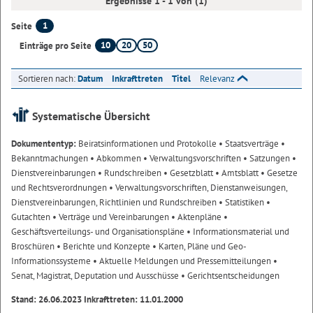
Ergebnisse 1 - 1 von (1)
1
Seite
10
20
50
Einträge pro Seite
Sortieren nach:
Datum
Inkrafttreten
Titel
Relevanz
Systematische Übersicht
Dokumententyp:
Beiratsinformationen und Protokolle
• Staatsverträge
•
Bekanntmachungen
• Abkommen
• Verwaltungsvorschriften
• Satzungen
•
Dienstvereinbarungen
• Rundschreiben
• Gesetzblatt
• Amtsblatt
• Gesetze
und Rechtsverordnungen
• Verwaltungsvorschriften, Dienstanweisungen,
Dienstvereinbarungen, Richtlinien und Rundschreiben
• Statistiken
•
Gutachten
• Verträge und Vereinbarungen
• Aktenpläne
•
Geschäftsverteilungs- und Organisationspläne
• Informationsmaterial und
Broschüren
• Berichte und Konzepte
• Karten, Pläne und Geo-
Informationssysteme
• Aktuelle Meldungen und Pressemitteilungen
•
Senat, Magistrat, Deputation und Ausschüsse
• Gerichtsentscheidungen
Stand: 26.06.2023 Inkrafttreten: 11.01.2000