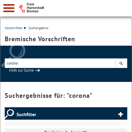
Vorschriften
Suchergebnis
Bremische Vorschriften
Hilfe zur Suche
Suchen
Suchergebnisse für: "
corona
"
Suchfilter