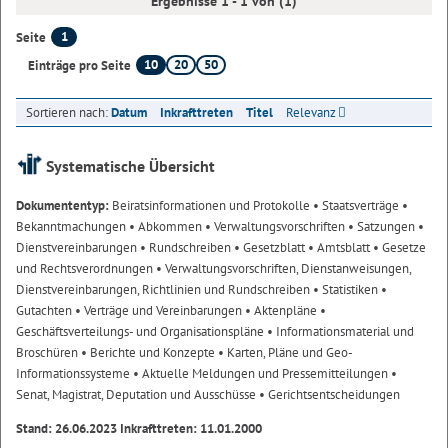
Ergebnisse 1 - 1 von (1)
1
Seite
10
20
50
Einträge pro Seite
Sortieren nach:
Datum
Inkrafttreten
Titel
Relevanz
Systematische Übersicht
Dokumententyp:
Beiratsinformationen und Protokolle
• Staatsverträge
•
Bekanntmachungen
• Abkommen
• Verwaltungsvorschriften
• Satzungen
•
Dienstvereinbarungen
• Rundschreiben
• Gesetzblatt
• Amtsblatt
• Gesetze
und Rechtsverordnungen
• Verwaltungsvorschriften, Dienstanweisungen,
Dienstvereinbarungen, Richtlinien und Rundschreiben
• Statistiken
•
Gutachten
• Verträge und Vereinbarungen
• Aktenpläne
•
Geschäftsverteilungs- und Organisationspläne
• Informationsmaterial und
Broschüren
• Berichte und Konzepte
• Karten, Pläne und Geo-
Informationssysteme
• Aktuelle Meldungen und Pressemitteilungen
•
Senat, Magistrat, Deputation und Ausschüsse
• Gerichtsentscheidungen
Stand: 26.06.2023 Inkrafttreten: 11.01.2000