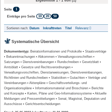
Ergebnisse 1 - 1 von (1)
1
Seite
10
20
50
Einträge pro Seite
Sortieren nach:
Datum
Inkrafttreten
Titel
Relevanz
Systematische Übersicht
Dokumententyp:
Beiratsinformationen und Protokolle
• Staatsverträge
• Bekanntmachungen
• Abkommen
• Verwaltungsvorschriften
•
Satzungen
• Dienstvereinbarungen
• Rundschreiben
• Gesetzblatt
•
Amtsblatt
• Gesetze und Rechtsverordnungen
•
Verwaltungsvorschriften, Dienstanweisungen, Dienstvereinbarungen,
Richtlinien und Rundschreiben
• Statistiken
• Gutachten
• Verträge und
Vereinbarungen
• Aktenpläne
• Geschäftsverteilungs- und
Organisationspläne
• Informationsmaterial und Broschüren
• Berichte
und Konzepte
• Karten, Pläne und Geo-Informationssysteme
• Aktuelle
Meldungen und Pressemitteilungen
• Senat, Magistrat, Deputation und
Ausschüsse
• Gerichtsentscheidungen