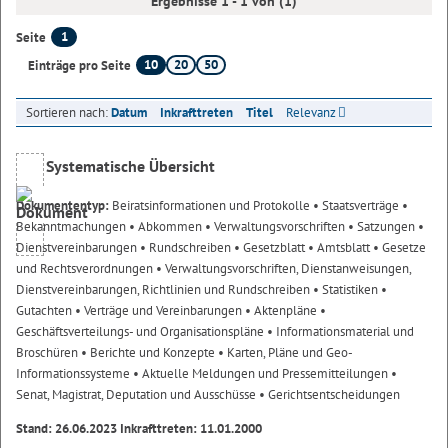
Ergebnisse 1 - 1 von (1)
1
Seite
10
20
50
Einträge pro Seite
Sortieren nach:
Datum
Inkrafttreten
Titel
Relevanz
Systematische Übersicht
Dokumententyp:
Beiratsinformationen und Protokolle
• Staatsverträge
•
Bekanntmachungen
• Abkommen
• Verwaltungsvorschriften
• Satzungen
•
Dienstvereinbarungen
• Rundschreiben
• Gesetzblatt
• Amtsblatt
• Gesetze
und Rechtsverordnungen
• Verwaltungsvorschriften, Dienstanweisungen,
Dienstvereinbarungen, Richtlinien und Rundschreiben
• Statistiken
•
Gutachten
• Verträge und Vereinbarungen
• Aktenpläne
•
Geschäftsverteilungs- und Organisationspläne
• Informationsmaterial und
Broschüren
• Berichte und Konzepte
• Karten, Pläne und Geo-
Informationssysteme
• Aktuelle Meldungen und Pressemitteilungen
•
Senat, Magistrat, Deputation und Ausschüsse
• Gerichtsentscheidungen
Stand: 26.06.2023 Inkrafttreten: 11.01.2000