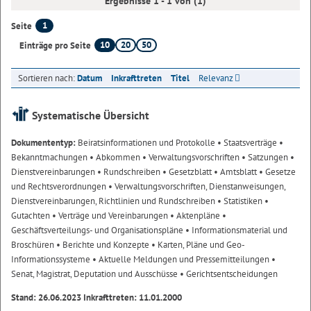
Ergebnisse 1 - 1 von (1)
1
Seite
10
20
50
Einträge pro Seite
Sortieren nach:
Datum
Inkrafttreten
Titel
Relevanz
Systematische Übersicht
Dokumententyp:
Beiratsinformationen und Protokolle
• Staatsverträge
•
Bekanntmachungen
• Abkommen
• Verwaltungsvorschriften
• Satzungen
•
Dienstvereinbarungen
• Rundschreiben
• Gesetzblatt
• Amtsblatt
• Gesetze
und Rechtsverordnungen
• Verwaltungsvorschriften, Dienstanweisungen,
Dienstvereinbarungen, Richtlinien und Rundschreiben
• Statistiken
•
Gutachten
• Verträge und Vereinbarungen
• Aktenpläne
•
Geschäftsverteilungs- und Organisationspläne
• Informationsmaterial und
Broschüren
• Berichte und Konzepte
• Karten, Pläne und Geo-
Informationssysteme
• Aktuelle Meldungen und Pressemitteilungen
•
Senat, Magistrat, Deputation und Ausschüsse
• Gerichtsentscheidungen
Stand: 26.06.2023 Inkrafttreten: 11.01.2000