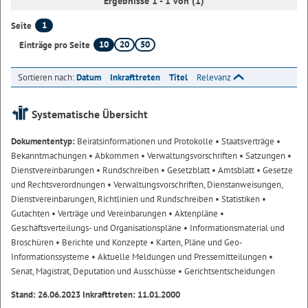
Ergebnisse 1 - 1 von (1)
1
Seite
10
20
50
Einträge pro Seite
Sortieren nach:
Datum
Inkrafttreten
Titel
Relevanz
Systematische Übersicht
Dokumententyp:
Beiratsinformationen und Protokolle
• Staatsverträge
•
Bekanntmachungen
• Abkommen
• Verwaltungsvorschriften
• Satzungen
•
Dienstvereinbarungen
• Rundschreiben
• Gesetzblatt
• Amtsblatt
• Gesetze
und Rechtsverordnungen
• Verwaltungsvorschriften, Dienstanweisungen,
Dienstvereinbarungen, Richtlinien und Rundschreiben
• Statistiken
•
Gutachten
• Verträge und Vereinbarungen
• Aktenpläne
•
Geschäftsverteilungs- und Organisationspläne
• Informationsmaterial und
Broschüren
• Berichte und Konzepte
• Karten, Pläne und Geo-
Informationssysteme
• Aktuelle Meldungen und Pressemitteilungen
•
Senat, Magistrat, Deputation und Ausschüsse
• Gerichtsentscheidungen
Stand: 26.06.2023 Inkrafttreten: 11.01.2000