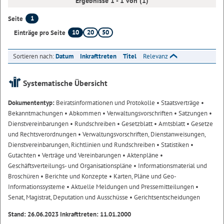
Ergebnisse 1 - 1 von (1)
1
Seite
10
20
50
Einträge pro Seite
Sortieren nach:
Datum
Inkrafttreten
Titel
Relevanz
Systematische Übersicht
Dokumententyp:
Beiratsinformationen und Protokolle
• Staatsverträge
•
Bekanntmachungen
• Abkommen
• Verwaltungsvorschriften
• Satzungen
•
Dienstvereinbarungen
• Rundschreiben
• Gesetzblatt
• Amtsblatt
• Gesetze
und Rechtsverordnungen
• Verwaltungsvorschriften, Dienstanweisungen,
Dienstvereinbarungen, Richtlinien und Rundschreiben
• Statistiken
•
Gutachten
• Verträge und Vereinbarungen
• Aktenpläne
•
Geschäftsverteilungs- und Organisationspläne
• Informationsmaterial und
Broschüren
• Berichte und Konzepte
• Karten, Pläne und Geo-
Informationssysteme
• Aktuelle Meldungen und Pressemitteilungen
•
Senat, Magistrat, Deputation und Ausschüsse
• Gerichtsentscheidungen
Stand: 26.06.2023 Inkrafttreten: 11.01.2000