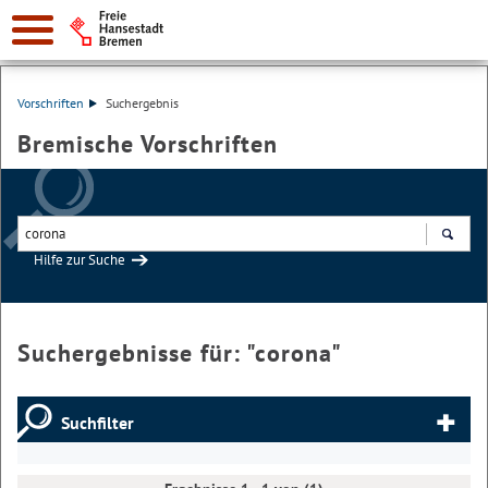
Vorschriften
Suchergebnis
Bremische Vorschriften
Hilfe zur Suche
Suchen
Suchergebnisse für: "
corona
"
Suchfilter