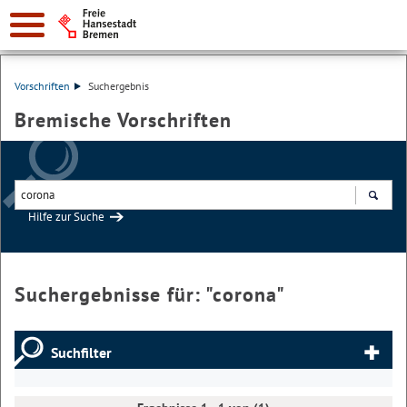
Vorschriften
Suchergebnis
Bremische Vorschriften
Hilfe zur Suche
Suchen
Suchergebnisse für: "
corona
"
Suchfilter