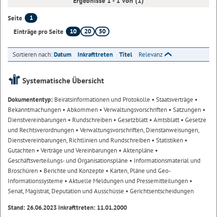
Ergebnisse 1 - 1 von (1)
1
Seite
10
20
50
Einträge pro Seite
Sortieren nach:
Datum
Inkrafttreten
Titel
Relevanz
Systematische Übersicht
Dokumententyp:
Beiratsinformationen und Protokolle
• Staatsverträge
•
Bekanntmachungen
• Abkommen
• Verwaltungsvorschriften
• Satzungen
•
Dienstvereinbarungen
• Rundschreiben
• Gesetzblatt
• Amtsblatt
• Gesetze
und Rechtsverordnungen
• Verwaltungsvorschriften, Dienstanweisungen,
Dienstvereinbarungen, Richtlinien und Rundschreiben
• Statistiken
•
Gutachten
• Verträge und Vereinbarungen
• Aktenpläne
•
Geschäftsverteilungs- und Organisationspläne
• Informationsmaterial und
Broschüren
• Berichte und Konzepte
• Karten, Pläne und Geo-
Informationssysteme
• Aktuelle Meldungen und Pressemitteilungen
•
Senat, Magistrat, Deputation und Ausschüsse
• Gerichtsentscheidungen
Stand: 26.06.2023 Inkrafttreten: 11.01.2000