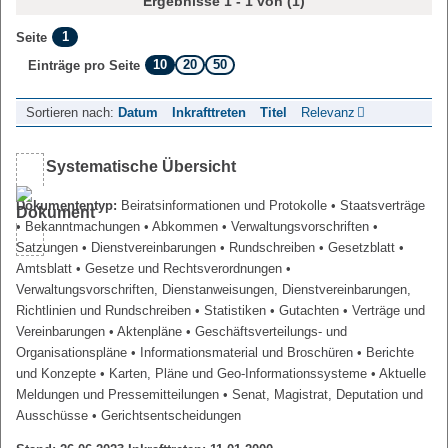
Ergebnisse 1 - 1 von (1)
1
Seite
10
20
50
Einträge pro Seite
Sortieren nach:
Datum
Inkrafttreten
Titel
Relevanz
Systematische Übersicht
Dokumententyp:
Beiratsinformationen und Protokolle
• Staatsverträge
• Bekanntmachungen
• Abkommen
• Verwaltungsvorschriften
•
Satzungen
• Dienstvereinbarungen
• Rundschreiben
• Gesetzblatt
•
Amtsblatt
• Gesetze und Rechtsverordnungen
•
Verwaltungsvorschriften, Dienstanweisungen, Dienstvereinbarungen,
Richtlinien und Rundschreiben
• Statistiken
• Gutachten
• Verträge und
Vereinbarungen
• Aktenpläne
• Geschäftsverteilungs- und
Organisationspläne
• Informationsmaterial und Broschüren
• Berichte
und Konzepte
• Karten, Pläne und Geo-Informationssysteme
• Aktuelle
Meldungen und Pressemitteilungen
• Senat, Magistrat, Deputation und
Ausschüsse
• Gerichtsentscheidungen