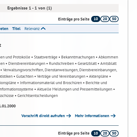
Ergebnisse 1 - 1 von (1)
10
20
50
Einträge pro Seite
reten
Titel
Relevanz
t
nen und Protokolle
• Staatsverträge
• Bekanntmachungen
• Abkommen
gen
• Dienstvereinbarungen
• Rundschreiben
• Gesetzblatt
• Amtsblatt
n
• Verwaltungsvorschriften, Dienstanweisungen, Dienstvereinbarungen,
atistiken
• Gutachten
• Verträge und Vereinbarungen
• Aktenpläne
•
tionspläne
• Informationsmaterial und Broschüren
• Berichte und
-Informationssysteme
• Aktuelle Meldungen und Pressemitteilungen
•
usschüsse
• Gerichtsentscheidungen
1.01.2000
Vorschrift direkt aufrufen
Mehr Informationen
10
20
50
Einträge pro Seite