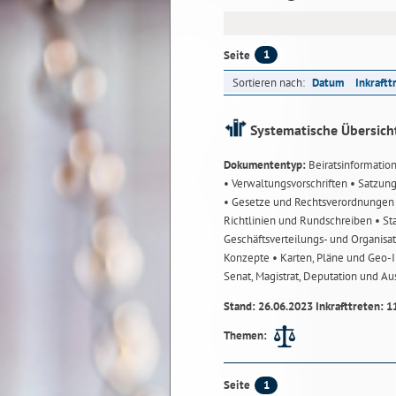
1
Seite
Sortieren nach:
Datum
Inkraftt
Systematische Übersich
Dokumententyp:
Beiratsinformatio
• Verwaltungsvorschriften
• Satzun
• Gesetze und Rechtsverordnunge
Richtlinien und Rundschreiben
• St
Geschäftsverteilungs- und Organisa
Konzepte
• Karten, Pläne und Geo
Senat, Magistrat, Deputation und A
Stand: 26.06.2023 Inkrafttreten: 1
Themen:
1
Seite