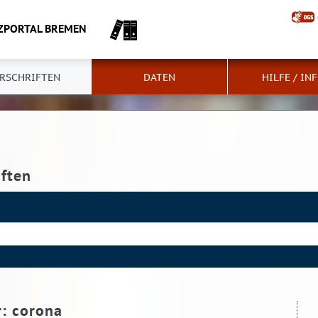
ZPORTAL BREMEN
RSCHRIFTEN
DATEN
HILFE / IN
iften
r:
corona