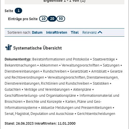
Ergebnisse 1 - 1 von (1)
1
Seite
10
20
50
Einträge pro Seite
Sortieren nach:
Datum
Inkrafttreten
Titel
Relevanz
Systematische Übersicht
Dokumententyp:
Beiratsinformationen und Protokolle
• Staatsverträge
•
Bekanntmachungen
• Abkommen
• Verwaltungsvorschriften
• Satzungen
•
Dienstvereinbarungen
• Rundschreiben
• Gesetzblatt
• Amtsblatt
• Gesetze
und Rechtsverordnungen
• Verwaltungsvorschriften, Dienstanweisungen,
Dienstvereinbarungen, Richtlinien und Rundschreiben
• Statistiken
•
Gutachten
• Verträge und Vereinbarungen
• Aktenpläne
•
Geschäftsverteilungs- und Organisationspläne
• Informationsmaterial und
Broschüren
• Berichte und Konzepte
• Karten, Pläne und Geo-
Informationssysteme
• Aktuelle Meldungen und Pressemitteilungen
•
Senat, Magistrat, Deputation und Ausschüsse
• Gerichtsentscheidungen
Stand: 26.06.2023 Inkrafttreten: 11.01.2000