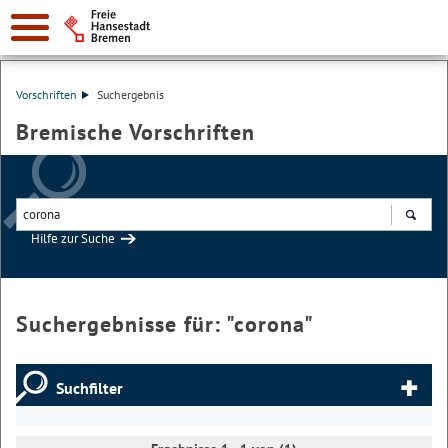
Vorschriften
Suchergebnis
Bremische Vorschriften
Hilfe zur Suche
Suchen
Suchergebnisse für: "
corona
"
Suchfilter