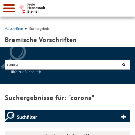
Vorschriften
Suchergebnis
Bremische Vorschriften
Hilfe zur Suche
Suchen
Suchergebnisse für: "
corona
"
Suchfilter