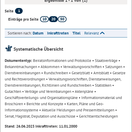
Ergebnisse 1 - 1 von (1)
1
Seite
10
20
50
Einträge pro Seite
Sortieren nach:
Datum
Inkrafttreten
Titel
Relevanz
Systematische Übersicht
Dokumententyp:
Beiratsinformationen und Protokolle
• Staatsverträge
•
Bekanntmachungen
• Abkommen
• Verwaltungsvorschriften
• Satzungen
•
Dienstvereinbarungen
• Rundschreiben
• Gesetzblatt
• Amtsblatt
• Gesetze
und Rechtsverordnungen
• Verwaltungsvorschriften, Dienstanweisungen,
Dienstvereinbarungen, Richtlinien und Rundschreiben
• Statistiken
•
Gutachten
• Verträge und Vereinbarungen
• Aktenpläne
•
Geschäftsverteilungs- und Organisationspläne
• Informationsmaterial und
Broschüren
• Berichte und Konzepte
• Karten, Pläne und Geo-
Informationssysteme
• Aktuelle Meldungen und Pressemitteilungen
•
Senat, Magistrat, Deputation und Ausschüsse
• Gerichtsentscheidungen
Stand: 26.06.2023 Inkrafttreten: 11.01.2000