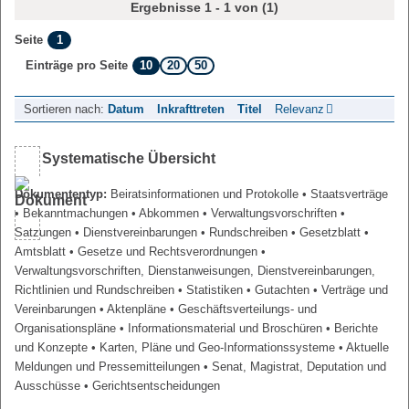
Ergebnisse 1 - 1 von (1)
1
Seite
10
20
50
Einträge pro Seite
Sortieren nach:
Datum
Inkrafttreten
Titel
Relevanz
Systematische Übersicht
Dokumententyp:
Beiratsinformationen und Protokolle
• Staatsverträge
• Bekanntmachungen
• Abkommen
• Verwaltungsvorschriften
•
Satzungen
• Dienstvereinbarungen
• Rundschreiben
• Gesetzblatt
•
Amtsblatt
• Gesetze und Rechtsverordnungen
•
Verwaltungsvorschriften, Dienstanweisungen, Dienstvereinbarungen,
Richtlinien und Rundschreiben
• Statistiken
• Gutachten
• Verträge und
Vereinbarungen
• Aktenpläne
• Geschäftsverteilungs- und
Organisationspläne
• Informationsmaterial und Broschüren
• Berichte
und Konzepte
• Karten, Pläne und Geo-Informationssysteme
• Aktuelle
Meldungen und Pressemitteilungen
• Senat, Magistrat, Deputation und
Ausschüsse
• Gerichtsentscheidungen