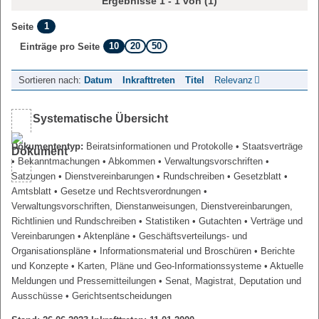
Ergebnisse 1 - 1 von (1)
1
Seite
10
20
50
Einträge pro Seite
Sortieren nach:
Datum
Inkrafttreten
Titel
Relevanz
Systematische Übersicht
Dokumententyp:
Beiratsinformationen und Protokolle
• Staatsverträge
• Bekanntmachungen
• Abkommen
• Verwaltungsvorschriften
•
Satzungen
• Dienstvereinbarungen
• Rundschreiben
• Gesetzblatt
•
Amtsblatt
• Gesetze und Rechtsverordnungen
•
Verwaltungsvorschriften, Dienstanweisungen, Dienstvereinbarungen,
Richtlinien und Rundschreiben
• Statistiken
• Gutachten
• Verträge und
Vereinbarungen
• Aktenpläne
• Geschäftsverteilungs- und
Organisationspläne
• Informationsmaterial und Broschüren
• Berichte
und Konzepte
• Karten, Pläne und Geo-Informationssysteme
• Aktuelle
Meldungen und Pressemitteilungen
• Senat, Magistrat, Deputation und
Ausschüsse
• Gerichtsentscheidungen