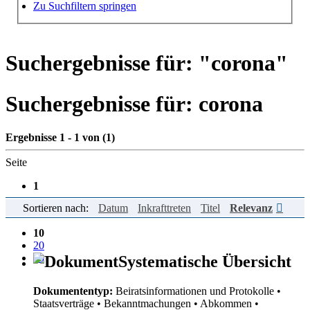
Hilfe zur Suche
Zu Suchfiltern springen
Suchergebnisse für: "
corona
"
Suchergebnisse für:
corona
Ergebnisse 1 - 1 von (1)
Seite
1
Sortieren nach:
Datum
Inkrafttreten
Titel
Relevanz
Einträge pro Seite
10
20
50
Systematische Übersicht
Dokumententyp:
Beiratsinformationen und Protokolle
•
Staatsverträge
• Bekanntmachungen
• Abkommen
•