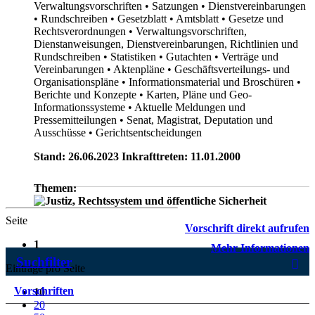
Verwaltungsvorschriften
• Satzungen
• Dienstvereinbarungen
• Rundschreiben
• Gesetzblatt
• Amtsblatt
• Gesetze und
Rechtsverordnungen
• Verwaltungsvorschriften,
Dienstanweisungen, Dienstvereinbarungen, Richtlinien und
Rundschreiben
• Statistiken
• Gutachten
• Verträge und
Vereinbarungen
• Aktenpläne
• Geschäftsverteilungs- und
Organisationspläne
• Informationsmaterial und Broschüren
•
Berichte und Konzepte
• Karten, Pläne und Geo-
Informationssysteme
• Aktuelle Meldungen und
Pressemitteilungen
• Senat, Magistrat, Deputation und
Ausschüsse
• Gerichtsentscheidungen
Stand: 26.06.2023 Inkrafttreten: 11.01.2000
Themen:
Seite
Vorschrift direkt aufrufen
1
Mehr Informationen
Suchfilter
Einträge pro Seite
Vorschriften
10
20