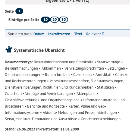
Ergebnisse 1 - 1 von (1)
1
Seite
10
20
50
Einträge pro Seite
Sortieren nach:
Datum
Inkrafttreten
Titel
Relevanz
Systematische Übersicht
Dokumententyp:
Beiratsinformationen und Protokolle
• Staatsverträge
•
Bekanntmachungen
• Abkommen
• Verwaltungsvorschriften
• Satzungen
•
Dienstvereinbarungen
• Rundschreiben
• Gesetzblatt
• Amtsblatt
• Gesetze
und Rechtsverordnungen
• Verwaltungsvorschriften, Dienstanweisungen,
Dienstvereinbarungen, Richtlinien und Rundschreiben
• Statistiken
•
Gutachten
• Verträge und Vereinbarungen
• Aktenpläne
•
Geschäftsverteilungs- und Organisationspläne
• Informationsmaterial und
Broschüren
• Berichte und Konzepte
• Karten, Pläne und Geo-
Informationssysteme
• Aktuelle Meldungen und Pressemitteilungen
•
Senat, Magistrat, Deputation und Ausschüsse
• Gerichtsentscheidungen
Stand: 26.06.2023 Inkrafttreten: 11.01.2000