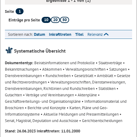
Ergebnisse 1 - 1 von (1)
1
Seite
10
20
50
Einträge pro Seite
Sortieren nach:
Datum
Inkrafttreten
Titel
Relevanz
Systematische Übersicht
Dokumententyp:
Beiratsinformationen und Protokolle
• Staatsverträge
•
Bekanntmachungen
• Abkommen
• Verwaltungsvorschriften
• Satzungen
•
Dienstvereinbarungen
• Rundschreiben
• Gesetzblatt
• Amtsblatt
• Gesetze
und Rechtsverordnungen
• Verwaltungsvorschriften, Dienstanweisungen,
Dienstvereinbarungen, Richtlinien und Rundschreiben
• Statistiken
•
Gutachten
• Verträge und Vereinbarungen
• Aktenpläne
•
Geschäftsverteilungs- und Organisationspläne
• Informationsmaterial und
Broschüren
• Berichte und Konzepte
• Karten, Pläne und Geo-
Informationssysteme
• Aktuelle Meldungen und Pressemitteilungen
•
Senat, Magistrat, Deputation und Ausschüsse
• Gerichtsentscheidungen
Stand: 26.06.2023 Inkrafttreten: 11.01.2000