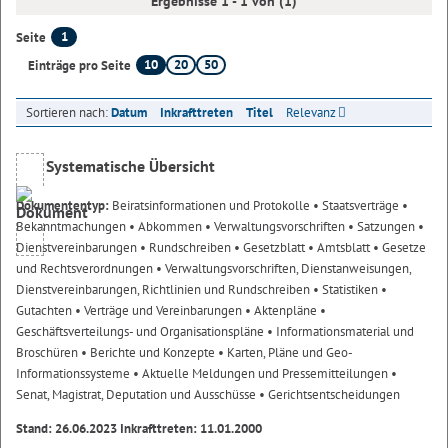
Ergebnisse 1 - 1 von (1)
1
Seite
10
20
50
Einträge pro Seite
Sortieren nach:
Datum
Inkrafttreten
Titel
Relevanz
Systematische Übersicht
Dokumententyp:
Beiratsinformationen und Protokolle
• Staatsverträge
•
Bekanntmachungen
• Abkommen
• Verwaltungsvorschriften
• Satzungen
•
Dienstvereinbarungen
• Rundschreiben
• Gesetzblatt
• Amtsblatt
• Gesetze
und Rechtsverordnungen
• Verwaltungsvorschriften, Dienstanweisungen,
Dienstvereinbarungen, Richtlinien und Rundschreiben
• Statistiken
•
Gutachten
• Verträge und Vereinbarungen
• Aktenpläne
•
Geschäftsverteilungs- und Organisationspläne
• Informationsmaterial und
Broschüren
• Berichte und Konzepte
• Karten, Pläne und Geo-
Informationssysteme
• Aktuelle Meldungen und Pressemitteilungen
•
Senat, Magistrat, Deputation und Ausschüsse
• Gerichtsentscheidungen
Stand: 26.06.2023 Inkrafttreten: 11.01.2000