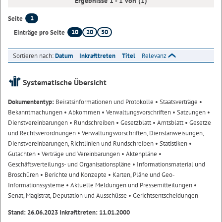
Ergebnisse 1 - 1 von (1)
1
Seite
10
20
50
Einträge pro Seite
Sortieren nach:
Datum
Inkrafttreten
Titel
Relevanz
Systematische Übersicht
Dokumententyp:
Beiratsinformationen und Protokolle
• Staatsverträge
•
Bekanntmachungen
• Abkommen
• Verwaltungsvorschriften
• Satzungen
•
Dienstvereinbarungen
• Rundschreiben
• Gesetzblatt
• Amtsblatt
• Gesetze
und Rechtsverordnungen
• Verwaltungsvorschriften, Dienstanweisungen,
Dienstvereinbarungen, Richtlinien und Rundschreiben
• Statistiken
•
Gutachten
• Verträge und Vereinbarungen
• Aktenpläne
•
Geschäftsverteilungs- und Organisationspläne
• Informationsmaterial und
Broschüren
• Berichte und Konzepte
• Karten, Pläne und Geo-
Informationssysteme
• Aktuelle Meldungen und Pressemitteilungen
•
Senat, Magistrat, Deputation und Ausschüsse
• Gerichtsentscheidungen
Stand: 26.06.2023 Inkrafttreten: 11.01.2000