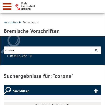
Vorschriften
Suchergebnis
Bremische Vorschriften
Hilfe zur Suche
Suchen
Suchergebnisse für: "
corona
"
Suchfilter