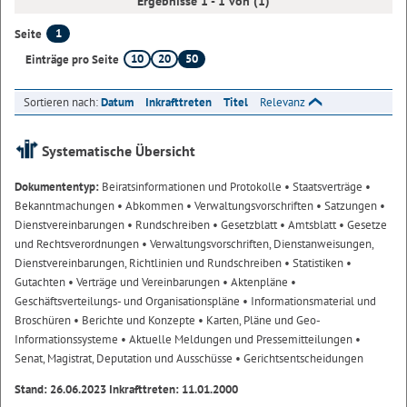
Ergebnisse 1 - 1 von (1)
1
Seite
10
20
50
Einträge pro Seite
Sortieren nach:
Datum
Inkrafttreten
Titel
Relevanz
Systematische Übersicht
Dokumententyp:
Beiratsinformationen und Protokolle
• Staatsverträge
•
Bekanntmachungen
• Abkommen
• Verwaltungsvorschriften
• Satzungen
•
Dienstvereinbarungen
• Rundschreiben
• Gesetzblatt
• Amtsblatt
• Gesetze
und Rechtsverordnungen
• Verwaltungsvorschriften, Dienstanweisungen,
Dienstvereinbarungen, Richtlinien und Rundschreiben
• Statistiken
•
Gutachten
• Verträge und Vereinbarungen
• Aktenpläne
•
Geschäftsverteilungs- und Organisationspläne
• Informationsmaterial und
Broschüren
• Berichte und Konzepte
• Karten, Pläne und Geo-
Informationssysteme
• Aktuelle Meldungen und Pressemitteilungen
•
Senat, Magistrat, Deputation und Ausschüsse
• Gerichtsentscheidungen
Stand: 26.06.2023 Inkrafttreten: 11.01.2000