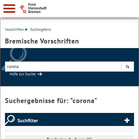
Vorschriften
Suchergebnis
Bremische Vorschriften
Hilfe zur Suche
Suchen
Suchergebnisse für: "
corona
"
Suchfilter