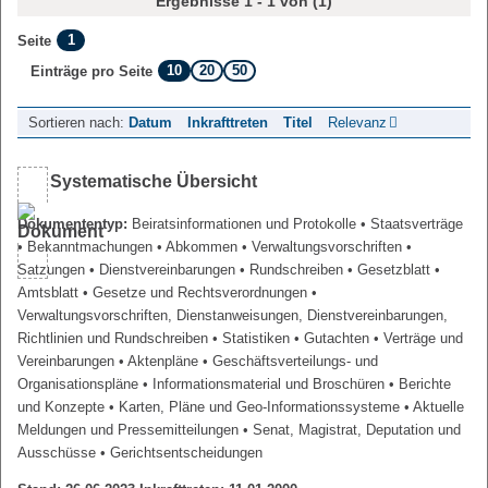
Ergebnisse 1 - 1 von (1)
1
Seite
10
20
50
Einträge pro Seite
Sortieren nach:
Datum
Inkrafttreten
Titel
Relevanz
Systematische Übersicht
Dokumententyp:
Beiratsinformationen und Protokolle
• Staatsverträge
• Bekanntmachungen
• Abkommen
• Verwaltungsvorschriften
•
Satzungen
• Dienstvereinbarungen
• Rundschreiben
• Gesetzblatt
•
Amtsblatt
• Gesetze und Rechtsverordnungen
•
Verwaltungsvorschriften, Dienstanweisungen, Dienstvereinbarungen,
Richtlinien und Rundschreiben
• Statistiken
• Gutachten
• Verträge und
Vereinbarungen
• Aktenpläne
• Geschäftsverteilungs- und
Organisationspläne
• Informationsmaterial und Broschüren
• Berichte
und Konzepte
• Karten, Pläne und Geo-Informationssysteme
• Aktuelle
Meldungen und Pressemitteilungen
• Senat, Magistrat, Deputation und
Ausschüsse
• Gerichtsentscheidungen