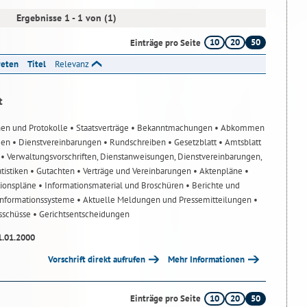
Ergebnisse 1 - 1 von (1)
10
20
50
Einträge pro Seite
reten
Titel
Relevanz
t
nen und Protokolle
• Staatsverträge
• Bekanntmachungen
• Abkommen
gen
• Dienstvereinbarungen
• Rundschreiben
• Gesetzblatt
• Amtsblatt
n
• Verwaltungsvorschriften, Dienstanweisungen, Dienstvereinbarungen,
atistiken
• Gutachten
• Verträge und Vereinbarungen
• Aktenpläne
•
tionspläne
• Informationsmaterial und Broschüren
• Berichte und
-Informationssysteme
• Aktuelle Meldungen und Pressemitteilungen
•
usschüsse
• Gerichtsentscheidungen
1.01.2000
Vorschrift direkt aufrufen
Mehr Informationen
10
20
50
Einträge pro Seite