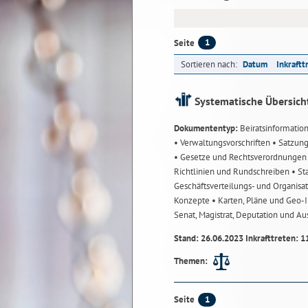
1
Seite
Sortieren nach:
Datum
Inkraftt
Systematische Übersich
Dokumententyp:
Beiratsinformatio
• Verwaltungsvorschriften
• Satzun
• Gesetze und Rechtsverordnunge
Richtlinien und Rundschreiben
• St
Geschäftsverteilungs- und Organisa
Konzepte
• Karten, Pläne und Geo
Senat, Magistrat, Deputation und A
Stand: 26.06.2023 Inkrafttreten: 1
Themen:
1
Seite