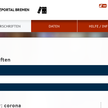
ZPORTAL BREMEN
RSCHRIFTEN
DATEN
HILFE / IN
iften
r:
corona