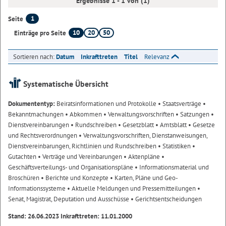
Ergebnisse 1 - 1 von (1)
1
Seite
10
20
50
Einträge pro Seite
Sortieren nach:
Datum
Inkrafttreten
Titel
Relevanz
Systematische Übersicht
Dokumententyp:
Beiratsinformationen und Protokolle
• Staatsverträge
•
Bekanntmachungen
• Abkommen
• Verwaltungsvorschriften
• Satzungen
•
Dienstvereinbarungen
• Rundschreiben
• Gesetzblatt
• Amtsblatt
• Gesetze
und Rechtsverordnungen
• Verwaltungsvorschriften, Dienstanweisungen,
Dienstvereinbarungen, Richtlinien und Rundschreiben
• Statistiken
•
Gutachten
• Verträge und Vereinbarungen
• Aktenpläne
•
Geschäftsverteilungs- und Organisationspläne
• Informationsmaterial und
Broschüren
• Berichte und Konzepte
• Karten, Pläne und Geo-
Informationssysteme
• Aktuelle Meldungen und Pressemitteilungen
•
Senat, Magistrat, Deputation und Ausschüsse
• Gerichtsentscheidungen
Stand: 26.06.2023 Inkrafttreten: 11.01.2000