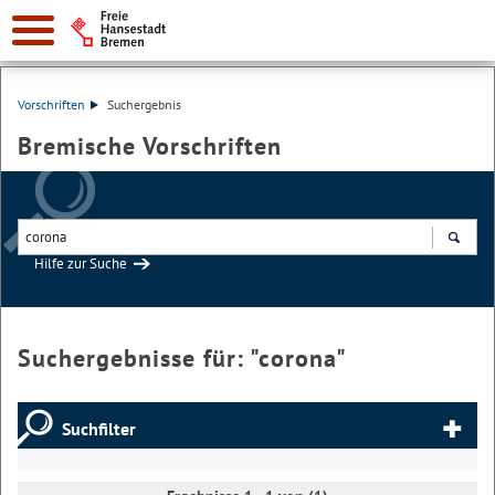
Vorschriften
Suchergebnis
Bremische Vorschriften
Hilfe zur Suche
Suchen
Suchergebnisse für: "
corona
"
Suchfilter