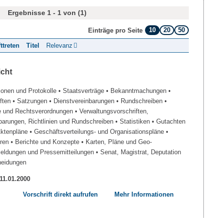
Ergebnisse 1 - 1 von (1)
10
20
50
Einträge pro Seite
fttreten
Titel
Relevanz
icht
ionen und Protokolle
• Staatsverträge
• Bekanntmachungen
•
iften
• Satzungen
• Dienstvereinbarungen
• Rundschreiben
•
e und Rechtsverordnungen
• Verwaltungsvorschriften,
barungen, Richtlinien und Rundschreiben
• Statistiken
• Gutachten
Aktenpläne
• Geschäftsverteilungs- und Organisationspläne
•
üren
• Berichte und Konzepte
• Karten, Pläne und Geo-
Meldungen und Pressemitteilungen
• Senat, Magistrat, Deputation
heidungen
 11.01.2000
Vorschrift direkt aufrufen
Mehr Informationen