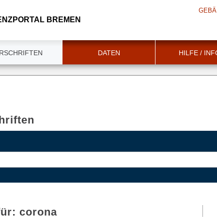
GEBÄ
ENZPORTAL BREMEN
RSCHRIFTEN
DATEN
HILFE / IN
riften
für:
corona