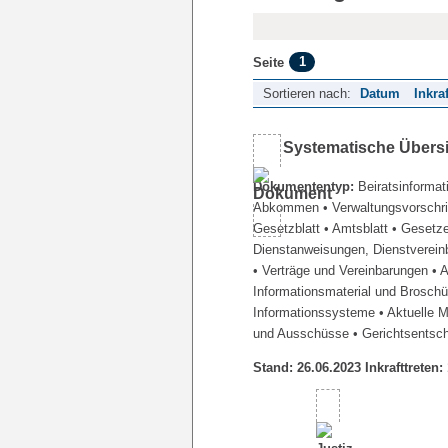
1
Seite
Sortieren nach:
Datum
Inkra
Systematische Übers
Dokumententyp:
Beiratsinformat
Abkommen
• Verwaltungsvorschr
Gesetzblatt
• Amtsblatt
• Gesetz
Dienstanweisungen, Dienstverein
• Verträge und Vereinbarungen
• 
Informationsmaterial und Brosch
Informationssysteme
• Aktuelle 
und Ausschüsse
• Gerichtsentsc
Stand: 26.06.2023 Inkrafttreten: