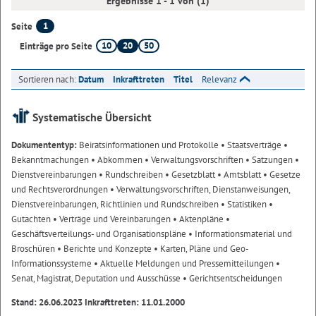
Ergebnisse 1 - 1 von (1)
1
Seite
10
20
50
Einträge pro Seite
Sortieren nach:
Datum
Inkrafttreten
Titel
Relevanz
Systematische Übersicht
Dokumententyp:
Beiratsinformationen und Protokolle
• Staatsverträge
•
Bekanntmachungen
• Abkommen
• Verwaltungsvorschriften
• Satzungen
•
Dienstvereinbarungen
• Rundschreiben
• Gesetzblatt
• Amtsblatt
• Gesetze
und Rechtsverordnungen
• Verwaltungsvorschriften, Dienstanweisungen,
Dienstvereinbarungen, Richtlinien und Rundschreiben
• Statistiken
•
Gutachten
• Verträge und Vereinbarungen
• Aktenpläne
•
Geschäftsverteilungs- und Organisationspläne
• Informationsmaterial und
Broschüren
• Berichte und Konzepte
• Karten, Pläne und Geo-
Informationssysteme
• Aktuelle Meldungen und Pressemitteilungen
•
Senat, Magistrat, Deputation und Ausschüsse
• Gerichtsentscheidungen
Stand: 26.06.2023 Inkrafttreten: 11.01.2000