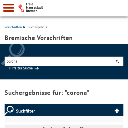
Vorschriften
Suchergebnis
Bremische Vorschriften
Hilfe zur Suche
Suchen
Suchergebnisse für: "
corona
"
Suchfilter