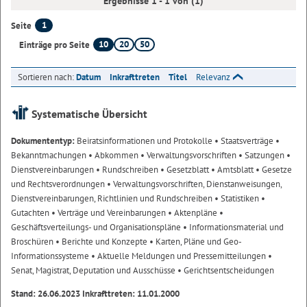
Ergebnisse 1 - 1 von (1)
1
Seite
10
20
50
Einträge pro Seite
Sortieren nach:
Datum
Inkrafttreten
Titel
Relevanz
Systematische Übersicht
Dokumententyp:
Beiratsinformationen und Protokolle
• Staatsverträge
•
Bekanntmachungen
• Abkommen
• Verwaltungsvorschriften
• Satzungen
•
Dienstvereinbarungen
• Rundschreiben
• Gesetzblatt
• Amtsblatt
• Gesetze
und Rechtsverordnungen
• Verwaltungsvorschriften, Dienstanweisungen,
Dienstvereinbarungen, Richtlinien und Rundschreiben
• Statistiken
•
Gutachten
• Verträge und Vereinbarungen
• Aktenpläne
•
Geschäftsverteilungs- und Organisationspläne
• Informationsmaterial und
Broschüren
• Berichte und Konzepte
• Karten, Pläne und Geo-
Informationssysteme
• Aktuelle Meldungen und Pressemitteilungen
•
Senat, Magistrat, Deputation und Ausschüsse
• Gerichtsentscheidungen
Stand: 26.06.2023 Inkrafttreten: 11.01.2000