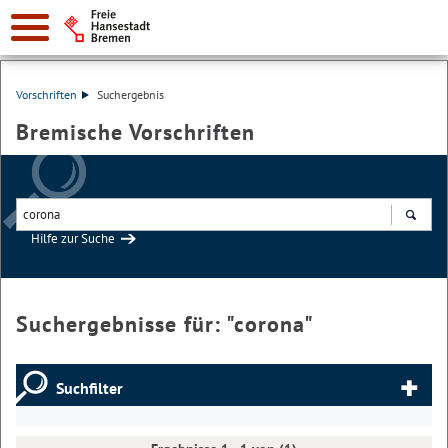
Vorschriften
Suchergebnis
Bremische Vorschriften
Hilfe zur Suche
Suchen
Suchergebnisse für: "
corona
"
Suchfilter