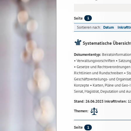
1
Seite
Sortieren nach:
Datum
Inkraftt
Systematische Übersich
Dokumententyp:
Beiratsinformatio
• Verwaltungsvorschriften
• Satzun
• Gesetze und Rechtsverordnunge
Richtlinien und Rundschreiben
• St
Geschäftsverteilungs- und Organisa
Konzepte
• Karten, Pläne und Geo
Senat, Magistrat, Deputation und A
Stand: 26.06.2023 Inkrafttreten: 1
Themen:
1
Seite