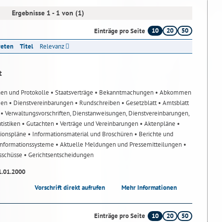
Ergebnisse 1 - 1 von (1)
10
20
50
Einträge pro Seite
reten
Titel
Relevanz
t
nen und Protokolle
• Staatsverträge
• Bekanntmachungen
• Abkommen
gen
• Dienstvereinbarungen
• Rundschreiben
• Gesetzblatt
• Amtsblatt
n
• Verwaltungsvorschriften, Dienstanweisungen, Dienstvereinbarungen,
atistiken
• Gutachten
• Verträge und Vereinbarungen
• Aktenpläne
•
tionspläne
• Informationsmaterial und Broschüren
• Berichte und
-Informationssysteme
• Aktuelle Meldungen und Pressemitteilungen
•
usschüsse
• Gerichtsentscheidungen
1.01.2000
Vorschrift direkt aufrufen
Mehr Informationen
10
20
50
Einträge pro Seite